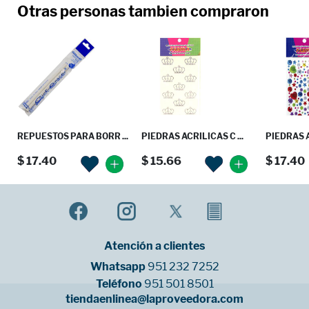
Otras personas tambien compraron
REPUESTOS PARA BORR ...
PIEDRAS ACRILICAS C ...
PIEDRAS A
$ 17.40
$ 15.66
$ 17.40
Atención a clientes
Whatsapp
951 232 7252
Teléfono
951 501 8501
tiendaenlinea@laproveedora.com