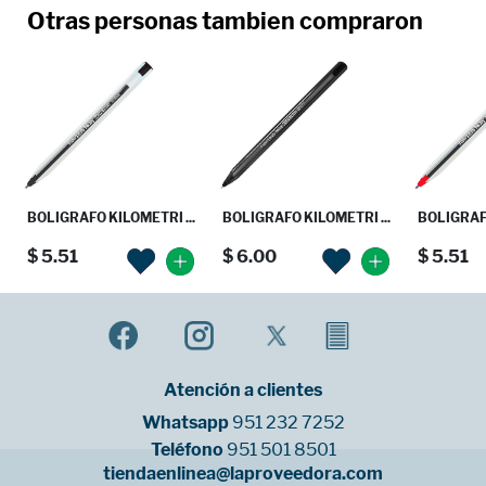
Otras personas tambien compraron
BOLIGRAFO KILOMETRI ...
BOLIGRAFO KILOMETRI ...
BOLIGRAFO
$ 5.51
$ 6.00
$ 5.51
Atención a clientes
Whatsapp
951 232 7252
Teléfono
951 501 8501
tiendaenlinea@laproveedora.com