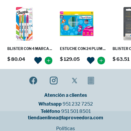
BLISTER CON 4 MARCA ...
ESTUCHE CON 24 PLUM ...
BLISTER C
$ 80.04
$ 129.05
$ 63.51
Atención a clientes
Whatsapp
951 232 7252
Teléfono
951 501 8501
tiendaenlinea@laproveedora.com
Políticas