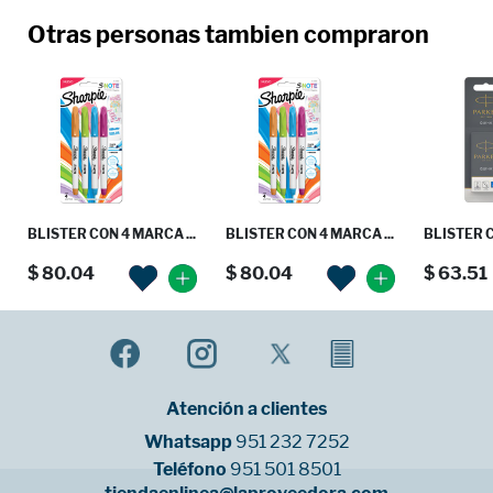
Otras personas tambien compraron
BLISTER CON 4 MARCA ...
BLISTER CON 4 MARCA ...
BLISTER C
$ 80.04
$ 80.04
$ 63.51
Atención a clientes
Whatsapp
951 232 7252
Teléfono
951 501 8501