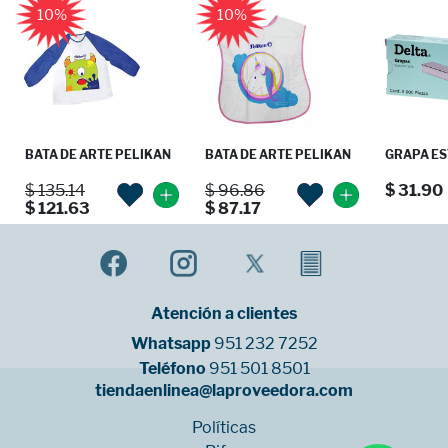
10%
10%
BATA DE ARTE PELIKAN
BATA DE ARTE PELIKAN
GRAPA EST
$ 135.14
$ 96.86
$ 31.90
$ 121.63
$ 87.17
Atención a clientes
Whatsapp
951 232 7252
Teléfono
951 501 8501
tiendaenlinea@laproveedora.com
Políticas