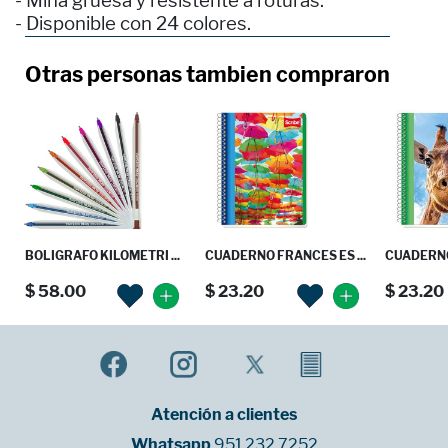
- Mina gruesa y resistente a roturas.
- Disponible con 24 colores.
Otras personas tambien compraron
BOLIGRAFO KILOMETRI ...
CUADERNO FRANCES ES ...
CUADERNO 
$ 58.00
$ 23.20
$ 23.20
Atención a clientes
Whatsapp
951 232 7252