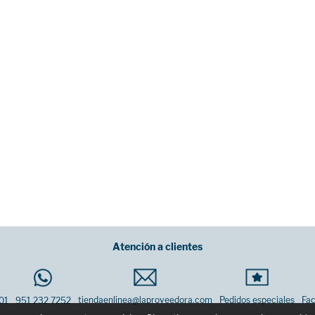
Atención a clientes
tiendaenlinea@laproveedora.com
Pedidos especiales
Fac
01
951 232 7252