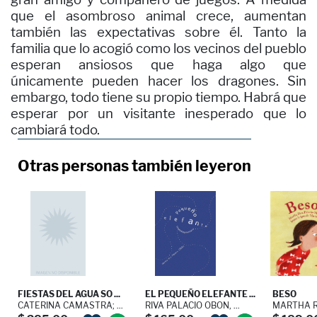
que el asombroso animal crece, aumentan
también las expectativas sobre él. Tanto la
familia que lo acogió como los vecinos del pueblo
esperan ansiosos que haga algo que
únicamente pueden hacer los dragones. Sin
embargo, todo tiene su propio tiempo. Habrá que
esperar por un visitante inesperado que lo
cambiará todo.
Otras personas también leyeron
FIESTAS DEL AGUA SO ...
EL PEQUEÑO ELEFANTE ...
BESO
CATERINA CAMASTRA; ...
RIVA PALACIO OBON, ...
MARTHA RI