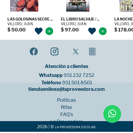
LAS GOLOSINAS SECRE ...
EL LIBRO SALVAJE / ...
LA NOCHE
VILLORO, JUAN
VILLORO, JUAN
VILLORO, 
$ 50.00
$ 97.00
$ 178.0
Atención a clientes
Whatsapp
951 232 7252
Teléfono
951 501 8501
tiendaenlinea@laproveedora.com
Políticas
Rifas
FAQ's
La Proveedora
2026 | © la proveedora escolar.
Sucursales