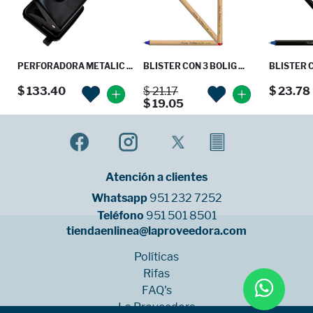
PERFORADORA METALIC ...
BLISTER CON 3 BOLIG ...
BLISTER C
$ 133.40
$ 21.17
$ 23.78
$ 19.05
Atención a clientes
Whatsapp
951 232 7252
Teléfono
951 501 8501
tiendaenlinea@laproveedora.com
Políticas
Rifas
FAQ's
La Proveedora