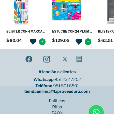
BLISTER CON 4 MARCA ...
ESTUCHE CON 24 PLUM ...
BLISTER C
$ 80.04
$ 129.05
$ 63.51
Atención a clientes
Whatsapp
951 232 7252
Teléfono
951 501 8501
tiendaenlinea@laproveedora.com
Políticas
Rifas
FAQ's