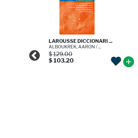
AROUSS ...
LAROUSSE DICCIONARI ...
DA
ALBOUKREK, AARON / ...
$ 129.00
$ 103.20
20%