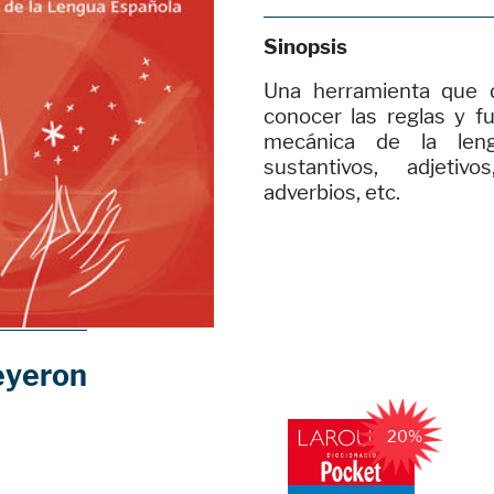
Sinopsis
Una herramienta que de
conocer las reglas y f
mecánica de la lengu
sustantivos, adjetiv
adverbios, etc.
eyeron
20%