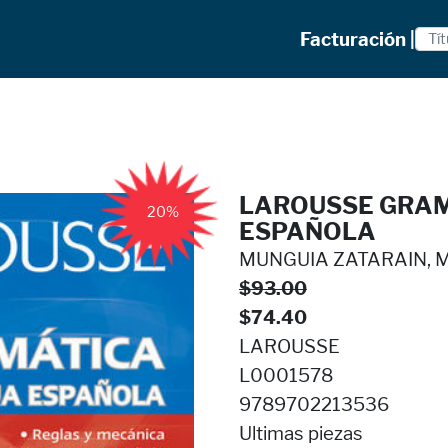
Facturación |
LAROUSSE GRAM
20%
ESPAÑOLA
MUNGUIA ZATARAIN, M 
$93.00
$74.40
LAROUSSE
L0001578
9789702213536
Ultimas piezas