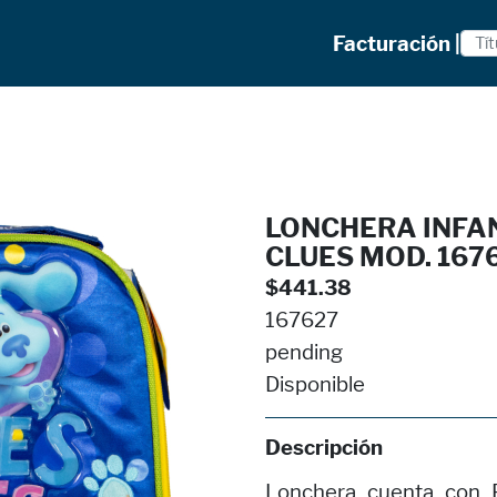
Facturación |
LONCHERA INFA
CLUES MOD. 167
$441.38
167627
pending
Disponible
Descripción
Lonchera cuenta con F