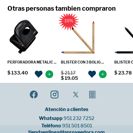
Otras personas tambien compraron
10%
PERFORADORA METALIC ...
BLISTER CON 3 BOLIG ...
BLISTER C
$ 133.40
$ 21.17
$ 23.78
$ 19.05
Atención a clientes
Whatsapp
951 232 7252
Teléfono
951 501 8501
tiendaenlinea@laproveedora.com