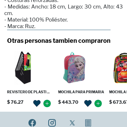
- Costuras reforzadas.
- Medidas: Ancho: 18 cm, Largo: 30 cm, Alto: 43
cm.
- Material: 100% Poliéster.
- Marca: Ruz.
Otras personas tambien compraron
REVISTERO DE PLASTI ...
MOCHILA PARA PRIMARIA
MOCHILA 
$ 76.27
$ 443.70
$ 673.6