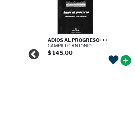
O SUFRO\"
ADIOS AL PROGRESO+++
LUPE
CAMPILLO ANTONIO
$ 145.00