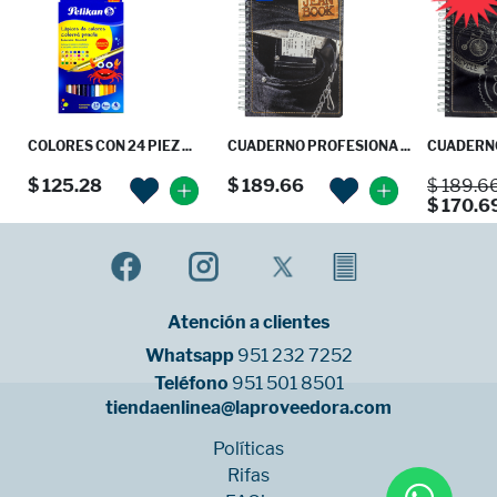
COLORES CON 24 PIEZ ...
CUADERNO PROFESIONA ...
CUADERNO
$ 125.28
$ 189.66
$ 189.6
$ 170.6
Atención a clientes
Whatsapp
951 232 7252
Teléfono
951 501 8501
tiendaenlinea@laproveedora.com
Políticas
Rifas