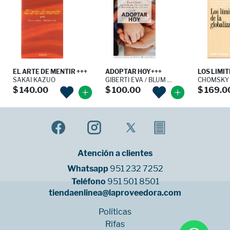
EL ARTE DE MENTIR +++
ADOPTAR HOY+++
LOS LIMITE
SAKAI KAZUO
GIBERTI EVA / BLUM ...
CHOMSKY
$ 140.00
$ 100.00
$ 169.0
Atención a clientes
Whatsapp
951 232 7252
Teléfono
951 501 8501
tiendaenlinea@laproveedora.com
Políticas
Rifas