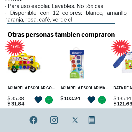
- Para uso escolar. Lavables. No tóxicas.
- Disponible con 12 colores: blanco, amarillo,
naranja, rosa, café, verde cl
Otras personas tambien compraron
10%
10%
ACUARELA ESCOLAR CO ...
ACUARELA ESCOLAR MA ...
BATA DE 
$ 35.38
$ 103.24
$ 135.14
$ 31.84
$ 121.6