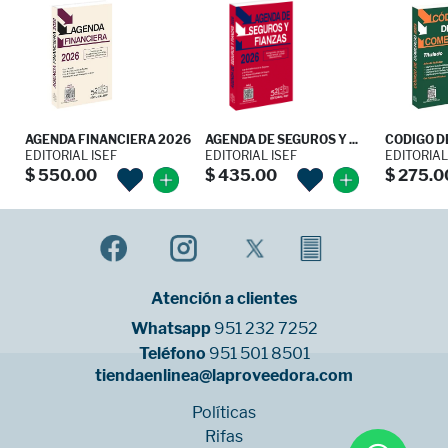
AGENDA FINANCIERA 2026
AGENDA DE SEGUROS Y ...
CODIGO DE
EDITORIAL ISEF
EDITORIAL ISEF
EDITORIAL
$ 550.00
$ 435.00
$ 275.0
Atención a clientes
Whatsapp
951 232 7252
Teléfono
951 501 8501
tiendaenlinea@laproveedora.com
Políticas
Rifas