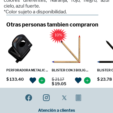
colores diferentes; Naranja, rojo, negro, azul
cielo, azul fuerte.
*Color sujeto a disponibilidad.
Otras personas tambien compraron
10%
PERFORADORA METALIC ...
BLISTER CON 3 BOLIG ...
BLISTER C
$ 133.40
$ 21.17
$ 23.78
$ 19.05
Atención a clientes