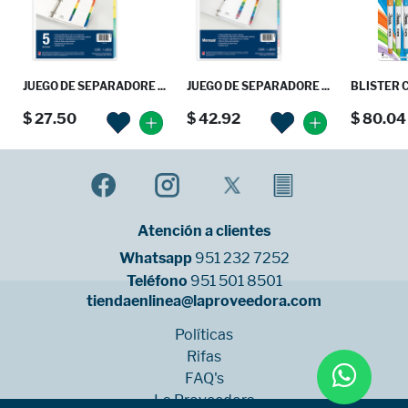
JUEGO DE SEPARADORE ...
JUEGO DE SEPARADORE ...
BLISTER C
$ 27.50
$ 42.92
$ 80.04
Atención a clientes
Whatsapp
951 232 7252
Teléfono
951 501 8501
tiendaenlinea@laproveedora.com
Políticas
Rifas
FAQ's
La Proveedora