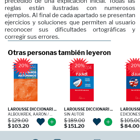
precedido de una explicación inicial. Todas las
reglas están ilustradas con numerosos
ejemplos. Al final de cada apartado se presentan
ejercicios y soluciones que permiten al usuario
reconocer sus dificultades ortográficas y
corregir sus errores.
Otras personas también leyeron
20%
20%
20
LAROUSSE DICCIONARI ...
LAROUSSE DICCIONARI ...
LAROUSSE 
ALBOUKREK, AARON / ...
SIN AUTOR
EDICIONE
$ 129.00
$ 189.00
$ 105.0
$ 103.20
$ 151.20
$ 84.00