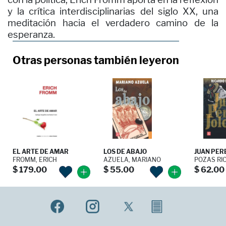
y la crítica interdisciplinarias del siglo XX, una
meditación hacia el verdadero camino de la
esperanza.
Otras personas también leyeron
EL ARTE DE AMAR
LOS DE ABAJO
JUAN PER
FROMM, ERICH
AZUELA, MARIANO
POZAS RI
$ 179.00
$ 55.00
$ 62.00