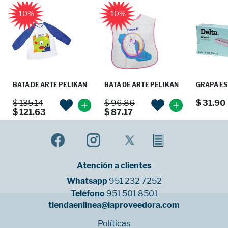
10%
10%
BATA DE ARTE PELIKAN
BATA DE ARTE PELIKAN
GRAPA EST
$ 135.14
$ 96.86
$ 31.90
$ 121.63
$ 87.17
Atención a clientes
Whatsapp
951 232 7252
Teléfono
951 501 8501
tiendaenlinea@laproveedora.com
Políticas